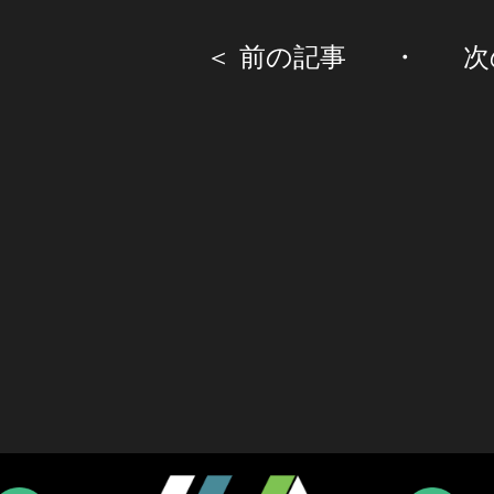
＜ 前の記事
・
次